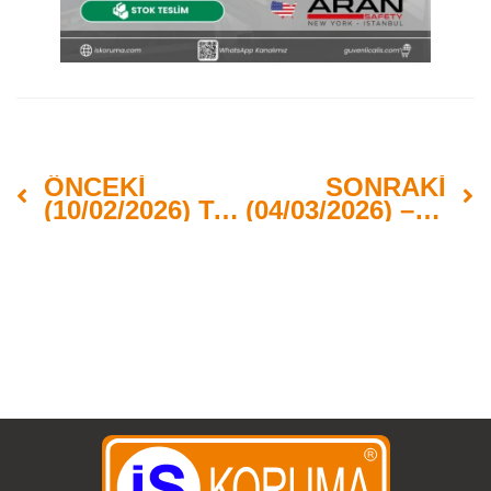
ÖNCEKI
SONRAKI
(10/02/2026) Tekrar Stoklarda – GRASHOPPER ANTI-VIBRASYON ELDİVENİ
(04/03/2026) – STRATEJİK PARTNER PROGRAMI