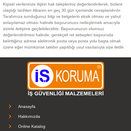
Kişisel verilerinize ilişkin hak talepleriniz değerlendirilerek, bizlere
ulaştığı tarihten itibaren en geç 30 gün içerisinde cevaplandırılır.
Tarafımıza sunduğunuz bilgi ve belgelerin eksik olması ve yahut
anlaşılamaz olması halinde başvurunuzu netleştirmek amacıyla
sizinle iletişime geçilebilecektir. Başvurunuzun olumsuz
değerlendirilmesi halinde, gerekçeli ret sebepleri başvuruda
belirttiğiniz adrese elektronik posta veya posta yolu başta olmak
üzere eğer mümkünse talebin yapıldığı usul vasıtasıyla size iletilir.
Anasayfa
Hakkımızda
Online Katalog