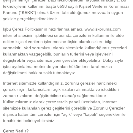
teknolojilerin kullanımı başta 6698 sayılı Kişisel Verilerin Korunması
Kanunu (“
KVKK
”) olmak üzere tabi olduğumuz mevzuata uygun
şekilde gerçekleştirilmektedir.
İşbu Çerez Politikasının hazırlanma amacı,
www.iskoruma.com
internet sitesinin işletilmesi sırasında çerezlerin kullanımı ile elde
edilen kişisel verilerin işlenmesine ilişkin olarak sizlere bilgi
vermektir. Veri sorumlusu olarak sitemizde kullandığımız çerezleri
kullanmaktan vazgeçebilir, bunların türlerini veya işlevlerini
değiştirebilir veya sitemize yeni çerezler ekleyebiliriz. Dolayısıyla
işbu aydınlatma metninde yer alan hükümlerin tarafımızca
değiştirilmesi hakkını saklı tutmaktayız.
İnternet sitemizde kullandığımız, zorunlu çerezler haricindeki
çerezler için, kullanıcıların açık rızaları alınmakta ve istedikleri
zaman rızalarını değiştirebilme olanağı sağlanmaktadır.
Kullanıcılarımız olarak çerez tercih paneli üzerinden, internet
sitemizde kullanılan çerez çeşitlerini görebilir ve Zorunlu Çerezler
dışında kalan tüm çerezler için “açık” veya “kapalı” seçenekleri ile
tercihlerini belirleyebilirsiniz.
Çerez Nedir?