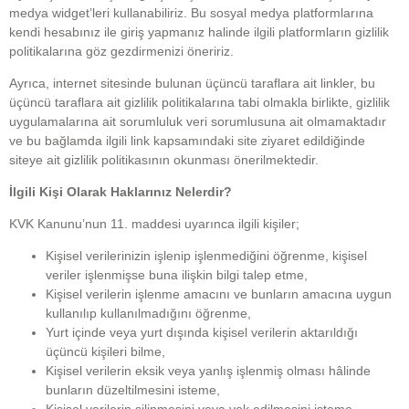
medya widget’leri kullanabiliriz. Bu sosyal medya platformlarına
kendi hesabınız ile giriş yapmanız halinde ilgili platformların gizlilik
politikalarına göz gezdirmenizi öneririz.
Ayrıca, internet sitesinde bulunan üçüncü taraflara ait linkler, bu
üçüncü taraflara ait gizlilik politikalarına tabi olmakla birlikte, gizlilik
uygulamalarına ait sorumluluk veri sorumlusuna ait olmamaktadır
ve bu bağlamda ilgili link kapsamındaki site ziyaret edildiğinde
siteye ait gizlilik politikasının okunması önerilmektedir.
İlgili Kişi Olarak Haklarınız Nelerdir?
KVK Kanunu’nun 11. maddesi uyarınca ilgili kişiler;
Kişisel verilerinizin işlenip işlenmediğini öğrenme, kişisel
veriler işlenmişse buna ilişkin bilgi talep etme,
Kişisel verilerin işlenme amacını ve bunların amacına uygun
kullanılıp kullanılmadığını öğrenme,
Yurt içinde veya yurt dışında kişisel verilerin aktarıldığı
üçüncü kişileri bilme,
Kişisel verilerin eksik veya yanlış işlenmiş olması hâlinde
bunların düzeltilmesini isteme,
Kişisel verilerin silinmesini veya yok edilmesini isteme,