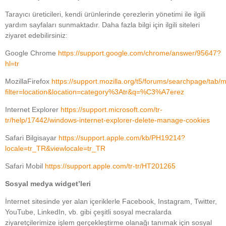
Tarayıcı üreticileri, kendi ürünlerinde çerezlerin yönetimi ile ilgili
yardım sayfaları sunmaktadır. Daha fazla bilgi için ilgili siteleri
ziyaret edebilirsiniz:
Google Chrome
https://support.google.com/chrome/answer/95647?
hl=tr
MozillaFirefox
https://support.mozilla.org/t5/forums/searchpage/tab
filter=location&location=category%3Atr&q=%C3%A7erez
Internet Explorer
https://support.microsoft.com/tr-
tr/help/17442/windows-internet-explorer-delete-manage-cookies
Safari Bilgisayar
https://support.apple.com/kb/PH19214?
locale=tr_TR&viewlocale=tr_TR
Safari Mobil
https://support.apple.com/tr-tr/HT201265
Sosyal medya widget’leri
İnternet sitesinde yer alan içeriklerle Facebook, Instagram, Twitter,
YouTube, LinkedIn, vb. gibi çeşitli sosyal mecralarda
ziyaretçilerimize işlem gerçekleştirme olanağı tanımak için sosyal