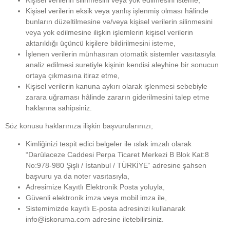
Kişisel verilerin eksik veya yanlış işlenmiş olması hâlinde
bunların düzeltilmesine ve/veya kişisel verilerin silinmesini
veya yok edilmesine ilişkin işlemlerin kişisel verilerin
aktarıldığı üçüncü kişilere bildirilmesini isteme,
İşlenen verilerin münhasıran otomatik sistemler vasıtasıyla
analiz edilmesi suretiyle kişinin kendisi aleyhine bir sonucun
ortaya çıkmasına itiraz etme,
Kişisel verilerin kanuna aykırı olarak işlenmesi sebebiyle
zarara uğraması hâlinde zararın giderilmesini talep etme
haklarına sahipsiniz.
Söz konusu haklarınıza ilişkin başvurularınızı;
Kimliğinizi tespit edici belgeler ile ıslak imzalı olarak
“Darülaceze Caddesi Perpa Ticaret Merkezi B Blok Kat:8
No:978-980 Şişli / İstanbul / TÜRKİYE“ adresine şahsen
başvuru ya da noter vasıtasıyla,
Adresimize Kayıtlı Elektronik Posta yoluyla,
Güvenli elektronik imza veya mobil imza ile,
Sistemimizde kayıtlı E-posta adresinizi kullanarak
info@iskoruma.com
adresine iletebilirsiniz.