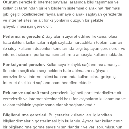
Oturum çerezleri:
Internet sayfaları arasında bilgi taşınması ve
kullanıcı tarafından girilen bilgilerin sistemsel olarak hatırlanması
gibi çeşitli özelliklerden faydalanmaya olanak sağlayan çerezlerdir
ve internet sitesine ait fonksiyonların düzgün bir şekilde
işleyebilmesi için gereklidir.
Performans çerezleri:
Sayfaların ziyaret edilme frekansı, olası
hata iletileri, kullanıcıların ilgili sayfada harcadıkları toplam zaman
ile siteyi kullanım desenleri konularında bilgi toplayan çerezlerdir ve
internet sitesinin performansını arttırma amacıyla kullanılmaktadır.
Fonksiyonel çerezler:
Kullanıcıya kolaylık sağlanması amacıyla
önceden seçili olan seçeneklerin hatırlatılmasını sağlayan
çerezlerdir ve internet sitesi kapsamında kullanıcılara gelişmiş
İnternet özellikleri sağlanmasını hedeflemektedir.
Reklam ve üçüncü taraf çerezleri:
Üçüncü parti tedarikçilere ait
çerezlerdir ve internet sitesindeki bazı fonksiyonların kullanımına ve
reklam takibinin yapılmasına olanak sağlamaktadır.
Bilgilendirme çerezleri
: Bu çerezler kullanıcıları ilgilendiren
bilgilendirmelerin gösterilmesi için kullanılır. Ayrıca her kullanıcının
bir bilgilendirme görme sayısını sınırlandırır ve veri sorumlusunun