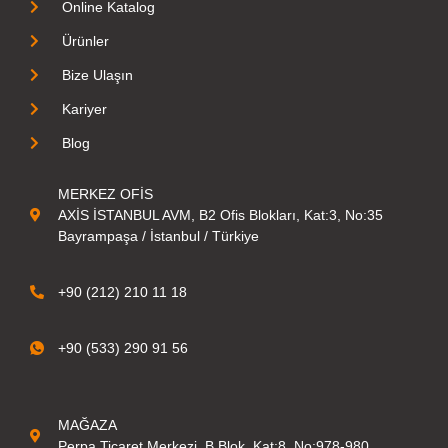
Online Katalog
Ürünler
Bize Ulaşın
Kariyer
Blog
MERKEZ OFİS
AXİS İSTANBUL AVM, B2 Ofis Blokları, Kat:3, No:35
Bayrampaşa / İstanbul / Türkiye
+90 (212) 210 11 18
+90 (533) 290 91 56
MAĞAZA
Perpa Ticaret Merkezi, B Blok, Kat:8, No:978-980