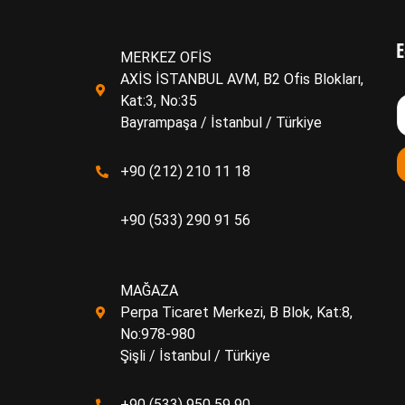
E
MERKEZ OFİS
AXİS İSTANBUL AVM, B2 Ofis Blokları,
Kat:3, No:35
Bayrampaşa / İstanbul / Türkiye
+90 (212) 210 11 18
+90 (533) 290 91 56
MAĞAZA
Perpa Ticaret Merkezi, B Blok, Kat:8,
No:978-980
Şişli / İstanbul / Türkiye
+90 (533) 950 59 90