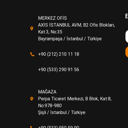
E
MERKEZ OFİS
AXİS İSTANBUL AVM, B2 Ofis Blokları,
Kat:3, No:35
Bayrampaşa / İstanbul / Türkiye
+90 (212) 210 11 18
+90 (533) 290 91 56
MAĞAZA
Perpa Ticaret Merkezi, B Blok, Kat:8,
No:978-980
Şişli / İstanbul / Türkiye
+90 (533) 950 59 90