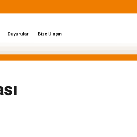
Duyurular
Bize Ulaşın
ası