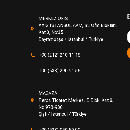
E
MERKEZ OFİS
AXİS İSTANBUL AVM, B2 Ofis Blokları,
Kat:3, No:35
Bayrampaşa / İstanbul / Türkiye
+90 (212) 210 11 18
+90 (533) 290 91 56
MAĞAZA
Perpa Ticaret Merkezi, B Blok, Kat:8,
No:978-980
Şişli / İstanbul / Türkiye
+90 (533) 950 59 90