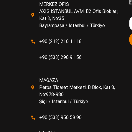
E
MERKEZ OFİS
AXİS İSTANBUL AVM, B2 Ofis Blokları,
Kat:3, No:35
Bayrampaşa / İstanbul / Türkiye
+90 (212) 210 11 18
+90 (533) 290 91 56
MAĞAZA
Perpa Ticaret Merkezi, B Blok, Kat:8,
No:978-980
Şişli / İstanbul / Türkiye
+90 (533) 950 59 90