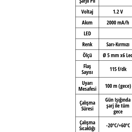
Şarjlı Pil
Voltaj
1.2 V
Akım
2000 mA/h
LED
Renk
Sarı-Kırmızı
Ölçü
Ø 5 mm x6 Le
Flaş
115 f/dk
Sayısı
Uyarı
100 m (gece)
Mesafesi
Gün Işığında
Çalışma
şarj ile tüm
Süresi
gece
Çalışma
-20ºC/+60ºC
Sıcaklığı