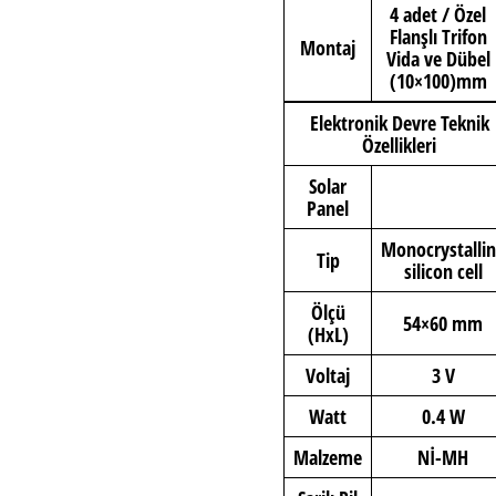
4 adet / Özel
Flanşlı Trifon
Montaj
Vida ve Dübel
(10×100)mm
Elektronik Devre Teknik
Özellikleri
Solar
Panel
Monocrystalli
Tip
silicon cell
Ölçü
54×60 mm
(HxL)
Voltaj
3 V
Watt
0.4 W
Malzeme
Nİ-MH