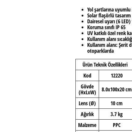
Yol şartlarına uyumlu
Solar flaşörlü tasarım 
Dairesel uyarı (6 LED)
Koruma sınıfı IP 65
UV katkılı özel renk 
Kullanım alanı sıcaklı
Kullanım alanı: Şerit
otoparklarda
Ürün Teknik Özellikleri
Kod
12220
Gövde
8.0x100x20 cm
(HxLxW)
Lens (Ø)
10 cm
Ağırlık
3.7 kg
Malzeme
PPC