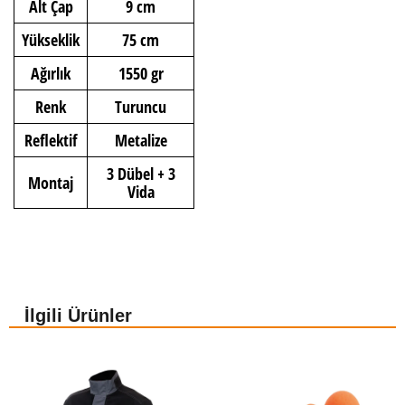
Alt Çap
9 cm
Yükseklik
75 cm
Ağırlık
1550 gr
Renk
Turuncu
Reflektif
Metalize
3 Dübel + 3
Montaj
Vida
İlgili Ürünler