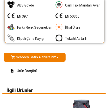
ABS Gövde
Çark Tipi Mandallı Ayar
EN 397
EN 50365
Farklı Renk Seçenekleri
İthal Ürün
Klipsli Çene Kayışı
Tekstil Astarlı
Nereden Satın Alabilirsiniz ?
Ürün Broşürü
İlgili Ürünler