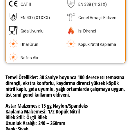
CAT II
EN 388 (4121X)
EN 407 (X1XXX)
Genel Amaçlı Eldiven
Gıda Uyumlu
Isı Direnci
İthal Ürün
Köpük Nitril Kaplama
Nefes Alır
Temel Özellikler:
30 Saniye boyunca 100 derece ısı temasına
dirençli, ekstra konforlu, kaydırma direnci yüksek köpük
nitril kaplı, gıda uyumlu, yağlı ortamlarda çalışmaya uygun,
üst sınıf genel kullanım eldiveni.
Astar Malzemesi:
15 gg Naylon/Spandeks
Kaplama Malzemesi:
1/2 Köpük Nitril
Bilek Stili:
Örgü Bilek
Uzunluk Aralığı:
240 – 260mm
Renk:
Siyah