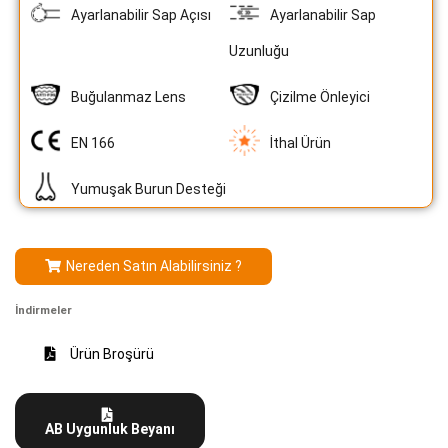
Ayarlanabilir Sap Açısı
Ayarlanabilir Sap
Uzunluğu
Buğulanmaz Lens
Çizilme Önleyici
EN 166
İthal Ürün
Yumuşak Burun Desteği
Nereden Satın Alabilirsiniz ?
İndirmeler
Ürün Broşürü
AB Uygunluk Beyanı